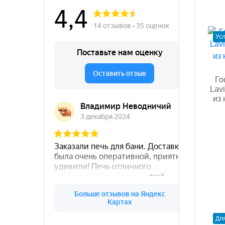
Ус
Го
Lav
из
Для