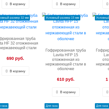
В корзину
В корзину
ловный размер 32 мм
Условный размер 15 мм
Условный
фрированная труба
ita HF 32 отожженная
 нержавеющей стали
Гофрированная труба
Гофрир
Lavita HFP 15
La
690 руб.
отожженная из
ото
нержавеющей стали в
нержав
оболочке
В корзину
610 руб.
1
В корзину
 газа
Для газа
Для газа