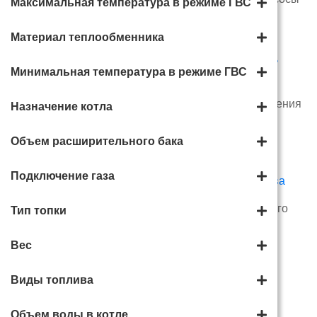
Максимальная температура в режиме ГВС
напряжения
Материал теплообменника
Минимальная температура в режиме ГВС
Расширительный
Теплоноситель отопления
Назначение котла
мембранный бак
Объем расширительного бака
Подключение газа
Бойлеры косвенного
Тип топки
GSM / Wi-Fi модуль для
нагрева
котла отопления
Вес
Виды топлива
Объем воды в котле