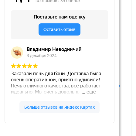
Пульт управления ПУВН-10
Твердотопливный котел
Сибирь КВО 8 кВт
7 800 руб.
26 170 руб.
28 140
В корзину
руб.
В корзину
Скидка: 7%
РАСПРОДАЖА
Скидка: 7%
Твердотопливный котел
Твердотопливный котел
Сибирь КВО 10 кВт
Сибирь КВО 12 кВт
35 266 руб.
39 990 руб.
37 920
43 000
руб.
руб.