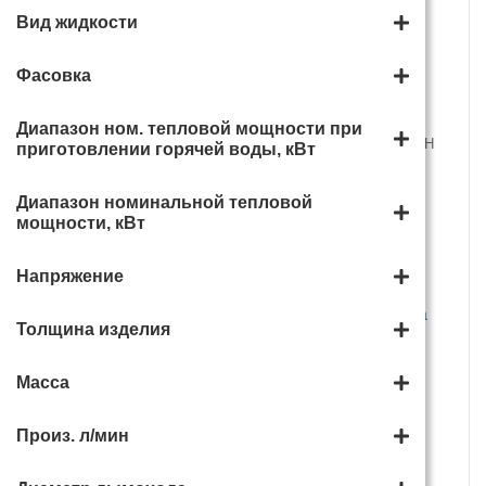
Вид жидкости
Фасовка
Диапазон ном. тепловой мощности при
Электрический котел Navien
Электрокотел ЭВПМ СТЭН
приготовлении горячей воды, кВт
EQB - 12HW
6 кВт 220/380В
Диапазон номинальной тепловой
61 500 руб.
11 200 руб.
мощности, кВт
В корзину
В корзину
Напряжение
Толщина изделия
Масса
Электрокотел Zota
ECONOM 3 кВт
Произ. л/мин
15 150 руб.