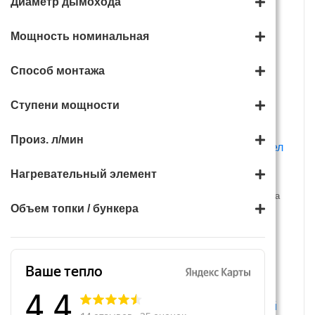
Диаметр дымохода
В корзину
Автоматическая прочистка
Мощность номинальная
колосников на котлы
Магнум
Способ монтажа
34 810 руб.
Ступени мощности
В корзину
Произ. л/мин
Нагревательный элемент
Электрокотел Zota
Электрический котел Зота
ECONOM 4.5 кВт
Эконом 9 кВт
Объем топки / бункера
16 260 руб.
18 280 руб.
В корзину
В корзину
Скидка: 7%