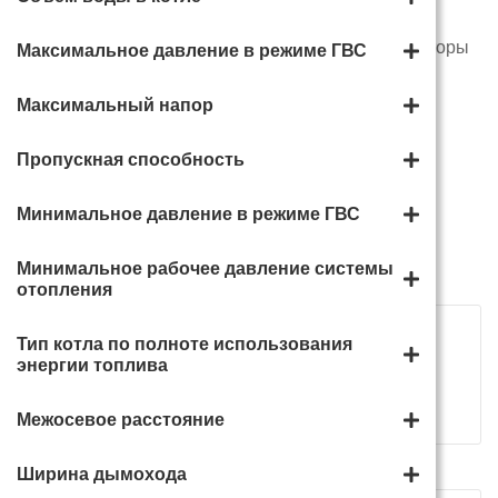
Проточные
водонагреватели
Радиаторы и конвекторы
Максимальное давление в режиме ГВС
отопления
Максимальный напор
Пропускная способность
КОТЛЫ И КОТЕЛЬНОЕ
Минимальное давление в режиме ГВС
ОБОРУДОВАНИЕ
Минимальное рабочее давление системы
Всего
487
товаров
отопления
Тип котла по полноте использования
энергии топлива
Сортировать
Межосевое расстояние
Показать по
Ширина дымохода