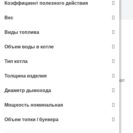
Твердотопливные котлы
Коэффициент полезного действия
Твердотопливные котлы Термокрафт
Вес
Виды топлива
Категории
Объем воды в котле
Тип котла
Толщина изделия
Твердотопливный котел
Твердотопливный котел
R2 ТЕРМОКРАФТ
Диаметр дымохода
FAKEL (Факел)
ТЕРМОКРАФТ
Мощность номинальная
Объем топки / бункера